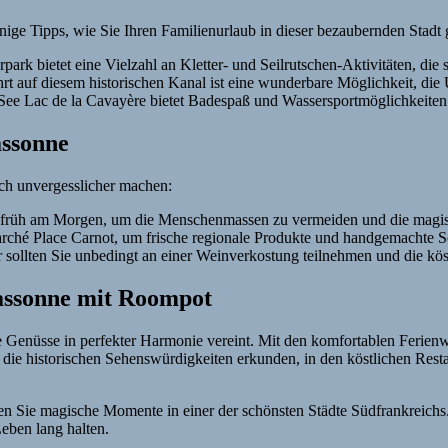
inige Tipps, wie Sie Ihren Familienurlaub in dieser bezaubernden Stadt 
park bietet eine Vielzahl an Kletter- und Seilrutschen-Aktivitäten, di
rt auf diesem historischen Kanal ist eine wunderbare Möglichkeit, di
See Lac de la Cavayère bietet Badespaß und Wassersportmöglichkeiten 
assonne
och unvergesslicher machen:
 früh am Morgen, um die Menschenmassen zu vermeiden und die magi
rché Place Carnot, um frische regionale Produkte und handgemachte S
r sollten Sie unbedingt an einer Weinverkostung teilnehmen und die kö
cassonne mit Roompot
sche Genüsse in perfekter Harmonie vereint. Mit den komfortablen Feri
 die historischen Sehenswürdigkeiten erkunden, in den köstlichen Rest
n Sie magische Momente in einer der schönsten Städte Südfrankreichs.
Leben lang halten.