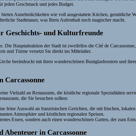
für jeden Geschmack und jedes Budget.
bieten Annehmlichkeiten wie voll ausgestattete Küchen, gemütliche W
lterliche Stadtmauer, was Ihren Aufenthalt noch magischer macht.
ür Geschichts- und Kulturfreunde
e. Die Hauptattraktion der Stadt ist zweifellos die Cité de Carcasson
n und Türme versetzt Sie direkt ins Mittelalter.
 Kirche beeindruckt mit ihren wunderschönen Buntglasfenstern und ihrer m
in Carcassonne
eine Vielzahl an Restaurants, die köstliche regionale Spezialitäten ser
staurants, die Sie besuchen sollten:
ine feine Auswahl an französischen Gerichten, die mit frischen, lokalen
rmanten Atmosphäre und köstlichen regionalen Speisen.
ellentes Essen, sondern auch einen wunderschönen Garten, der zum Ents
nd Abenteuer in Carcassonne