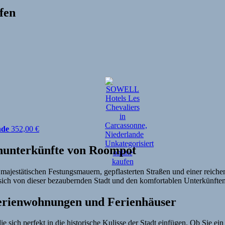
fen
nde
352,00
€
nunterkünfte von Roompot
en majestätischen Festungsmauern, gepflasterten Straßen und einer reic
ich von dieser bezaubernden Stadt und den komfortablen Unterkünften 
Ferienwohnungen und Ferienhäuser
ie sich perfekt in die historische Kulisse der Stadt einfügen. Ob Sie e