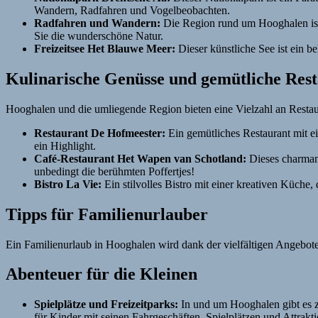
Wandern, Radfahren und Vogelbeobachten.
Radfahren und Wandern:
Die Region rund um Hooghalen ist
Sie die wunderschöne Natur.
Freizeitsee Het Blauwe Meer:
Dieser künstliche See ist ein 
Kulinarische Genüsse und gemütliche Rest
Hooghalen und die umliegende Region bieten eine Vielzahl an Restaur
Restaurant De Hofmeester:
Ein gemütliches Restaurant mit ei
ein Highlight.
Café-Restaurant Het Wapen van Schotland:
Dieses charmant
unbedingt die berühmten Poffertjes!
Bistro La Vie:
Ein stilvolles Bistro mit einer kreativen Küche,
Tipps für Familienurlauber
Ein Familienurlaub in Hooghalen wird dank der vielfältigen Angebote
Abenteuer für die Kleinen
Spielplätze und Freizeitparks:
In und um Hooghalen gibt es za
für Kinder mit seinen Fahrgeschäften, Spielplätzen und Attrakt