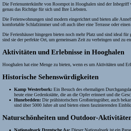
Die Ferienunterkünfte von Roompot in Hooghalen sind der Inbegriff 
genau das Richtige für sich und Ihre Liebsten.
Die Ferienwohnungen sind modern eingerichtet und bieten alle Annehm
komfortable Schlafzimmer und oft auch über eine Terrasse oder ei
Die Ferienhäuser hingegen bieten noch mehr Platz und sind ideal fü
sind sie der perfekte Ort, um gemeinsam Zeit zu verbringen und zu en
Aktivitäten und Erlebnisse in Hooghalen
Hooghalen hat eine Menge zu bieten, wenn es um Aktivitäten und Erleb
Historische Sehenswürdigkeiten
Kamp Westerbork:
Ein Besuch des ehemaligen Durchgangslager
heute eine Gedenkstätte, die an die Opfer erinnert und die Gesc
Hunebedden:
Die prähistorischen Großsteingräber, auch beka
sind über 5000 Jahre alt und bieten einen faszinierenden Einbli
Naturschönheiten und Outdoor-Aktivitäte
Nationalpark Drentsche Aa:
Dieser Nationalpark ist ein Para