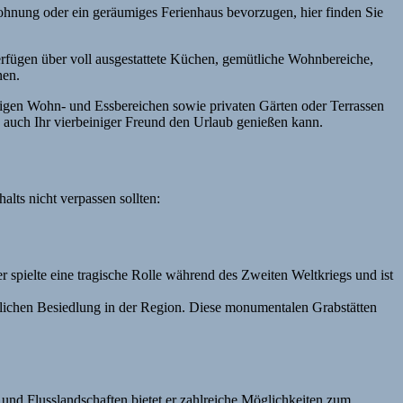
ohnung oder ein geräumiges Ferienhaus bevorzugen, hier finden Sie
erfügen über voll ausgestattete Küchen, gemütliche Wohnbereiche,
nen.
gigen Wohn- und Essbereichen sowie privaten Gärten oder Terrassen
s auch Ihr vierbeiniger Freund den Urlaub genießen kann.
lts nicht verpassen sollten:
spielte eine tragische Rolle während des Zweiten Weltkriegs und ist
hlichen Besiedlung in der Region. Diese monumentalen Grabstätten
 und Flusslandschaften bietet er zahlreiche Möglichkeiten zum