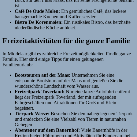
Blick auf den Fluss Maas, das für seine Fischgerichte bekannt
ist.
Café De Oude Molen:
Ein gemütliches Café, das leckere
hausgemachte Kuchen und Kaffee serviert.
Bistro De Korenmolen:
Ein rustikales Bistro, das herzhafte
niederländische Küche anbietet.
Freizeitaktivitäten für die ganze Familie
In Middelaar gibt es zahlreiche Freizeitmöglichkeiten für die ganze
Familie. Hier sind einige Tipps für einen gelungenen
Familienurlaub:
Bootstouren auf der Maas:
Unternehmen Sie eine
entspannte Bootstour auf der Maas und genießen Sie die
wunderschöne Landschaft vom Wasser aus.
Freizeitpark Toverland:
Nur eine kurze Autofahrt entfernt
liegt der Freizeitpark Toverland, der mit aufregenden
Fahrgeschäften und Attraktionen für Groß und Klein
begeistert.
Tierpark Weeze:
Besuchen Sie den nahegelegenen Tierpark
und entdecken Sie eine Vielzahl von Tieren in naturnahen
Gehegen.
Abenteuer auf dem Bauernhof:
Viele Bauernhöfe in der
Region bieten Führungen und Aktivitäten für Kinder an, bei