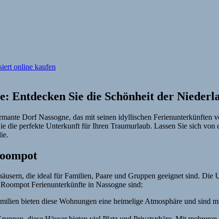
e: Entdecken Sie die Schönheit der Nieder
armante Dorf Nassogne, das mit seinen idyllischen Ferienunterkünften 
e die perfekte Unterkunft für Ihren Traumurlaub. Lassen Sie sich von 
ie.
Roompot
sern, die ideal für Familien, Paare und Gruppen geeignet sind. Die U
r Roompot Ferienunterkünfte in Nassogne sind:
amilien bieten diese Wohnungen eine heimelige Atmosphäre und sind mit
Gruppen, diese Häuser bieten viel Platz und Privatsphäre. Mit mehrere