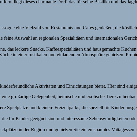
fernt liegt dieses charmante Dorf, das für seine Basilika und das Jagd
ogne eine Vielzahl von Restaurants und Cafés genießen, die köstliche
ne feine Auswahl an regionalen Spezialitäten und internationalen Geric
, das leckere Snacks, Kaffeespezialitäten und hausgemachte Kuchen se
Küche in einer rustikalen und einladenden Atmosphäre genießen. Probier
he kinderfreundliche Aktivitäten und Einrichtungen bietet. Hier sind ei
 eine großartige Gelegenheit, heimische und exotische Tiere zu beobac
e Spielplätze und kleinere Freizeitparks, die speziell für Kinder ausg
e für Kinder geeignet sind und interessante Sehenswürdigkeiten oder S
ckplätze in der Region und genießen Sie ein entspanntes Mittagessen in