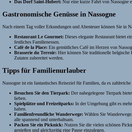
Das Dorf Saint-Hubert:
Nur eine kurze Fahrt von Nassogne ent
Gastronomische Genüsse in Nassogne
Nach einem Tag voller Erkundungen und Abenteuer können Sie in Nass
Restaurant Le Gourmet:
Dieses elegante Restaurant bietet ei
festliches Familienessen.
Café de la Place:
Ein gemütliches Café im Herzen von Nassogne
Brasserie du Terroir:
Hier können Sie traditionelle belgische 
Zutaten zubereitet werden.
Tipps für Familienurlauber
Nassogne ist ein fantastisches Reiseziel für Familien, da es zahlreic
Besuchen Sie den Tierpark:
Der nahegelegene Tierpark bietet
lieben.
Spielplätze und Freizeitparks:
In der Umgebung gibt es mehrer
haben.
Familienfreundliche Wanderwege:
Wählen Sie Wanderwege, di
alle spannend und unterhaltsam.
Packen Sie ein Picknick:
Nutzen Sie die vielen schönen Pickni
genießen und gleichzeitig eine Pause einzulegen.