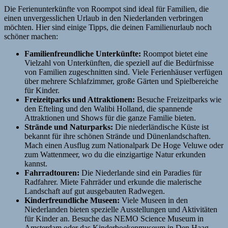
Die Ferienunterkünfte von Roompot sind ideal für Familien, die
einen unvergesslichen Urlaub in den Niederlanden verbringen
möchten. Hier sind einige Tipps, die deinen Familienurlaub noch
schöner machen:
Familienfreundliche Unterkünfte:
Roompot bietet eine
Vielzahl von Unterkünften, die speziell auf die Bedürfnisse
von Familien zugeschnitten sind. Viele Ferienhäuser verfügen
über mehrere Schlafzimmer, große Gärten und Spielbereiche
für Kinder.
Freizeitparks und Attraktionen:
Besuche Freizeitparks wie
den Efteling und den Walibi Holland, die spannende
Attraktionen und Shows für die ganze Familie bieten.
Strände und Naturparks:
Die niederländische Küste ist
bekannt für ihre schönen Strände und Dünenlandschaften.
Mach einen Ausflug zum Nationalpark De Hoge Veluwe oder
zum Wattenmeer, wo du die einzigartige Natur erkunden
kannst.
Fahrradtouren:
Die Niederlande sind ein Paradies für
Radfahrer. Miete Fahrräder und erkunde die malerische
Landschaft auf gut ausgebauten Radwegen.
Kinderfreundliche Museen:
Viele Museen in den
Niederlanden bieten spezielle Ausstellungen und Aktivitäten
für Kinder an. Besuche das NEMO Science Museum in
Amsterdam oder das Kinderboekenmuseum in Den Haag.