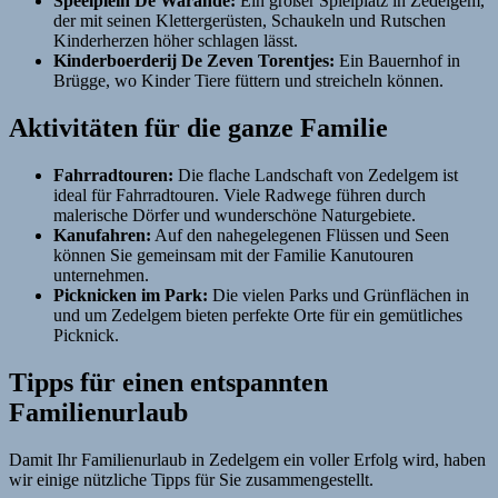
Speelplein De Warande:
Ein großer Spielplatz in Zedelgem,
der mit seinen Klettergerüsten, Schaukeln und Rutschen
Kinderherzen höher schlagen lässt.
Kinderboerderij De Zeven Torentjes:
Ein Bauernhof in
Brügge, wo Kinder Tiere füttern und streicheln können.
Aktivitäten für die ganze Familie
Fahrradtouren:
Die flache Landschaft von Zedelgem ist
ideal für Fahrradtouren. Viele Radwege führen durch
malerische Dörfer und wunderschöne Naturgebiete.
Kanufahren:
Auf den nahegelegenen Flüssen und Seen
können Sie gemeinsam mit der Familie Kanutouren
unternehmen.
Picknicken im Park:
Die vielen Parks und Grünflächen in
und um Zedelgem bieten perfekte Orte für ein gemütliches
Picknick.
Tipps für einen entspannten
Familienurlaub
Damit Ihr Familienurlaub in Zedelgem ein voller Erfolg wird, haben
wir einige nützliche Tipps für Sie zusammengestellt.