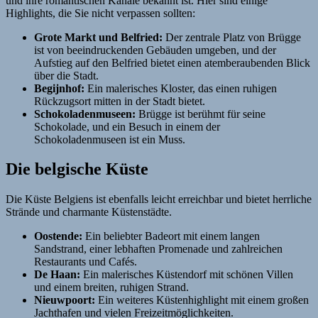
und ihre romantischen Kanäle bekannt ist. Hier sind einige
Highlights, die Sie nicht verpassen sollten:
Grote Markt und Belfried:
Der zentrale Platz von Brügge
ist von beeindruckenden Gebäuden umgeben, und der
Aufstieg auf den Belfried bietet einen atemberaubenden Blick
über die Stadt.
Begijnhof:
Ein malerisches Kloster, das einen ruhigen
Rückzugsort mitten in der Stadt bietet.
Schokoladenmuseen:
Brügge ist berühmt für seine
Schokolade, und ein Besuch in einem der
Schokoladenmuseen ist ein Muss.
Die belgische Küste
Die Küste Belgiens ist ebenfalls leicht erreichbar und bietet herrliche
Strände und charmante Küstenstädte.
Oostende:
Ein beliebter Badeort mit einem langen
Sandstrand, einer lebhaften Promenade und zahlreichen
Restaurants und Cafés.
De Haan:
Ein malerisches Küstendorf mit schönen Villen
und einem breiten, ruhigen Strand.
Nieuwpoort:
Ein weiteres Küstenhighlight mit einem großen
Jachthafen und vielen Freizeitmöglichkeiten.