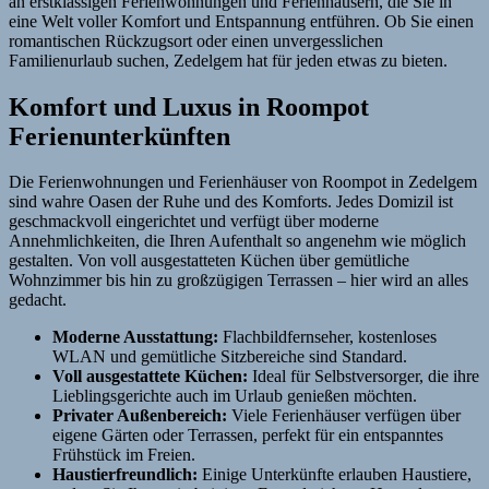
an erstklassigen Ferienwohnungen und Ferienhäusern, die Sie in
eine Welt voller Komfort und Entspannung entführen. Ob Sie einen
romantischen Rückzugsort oder einen unvergesslichen
Familienurlaub suchen, Zedelgem hat für jeden etwas zu bieten.
Komfort und Luxus in Roompot
Ferienunterkünften
Die Ferienwohnungen und Ferienhäuser von Roompot in Zedelgem
sind wahre Oasen der Ruhe und des Komforts. Jedes Domizil ist
geschmackvoll eingerichtet und verfügt über moderne
Annehmlichkeiten, die Ihren Aufenthalt so angenehm wie möglich
gestalten. Von voll ausgestatteten Küchen über gemütliche
Wohnzimmer bis hin zu großzügigen Terrassen – hier wird an alles
gedacht.
Moderne Ausstattung:
Flachbildfernseher, kostenloses
WLAN und gemütliche Sitzbereiche sind Standard.
Voll ausgestattete Küchen:
Ideal für Selbstversorger, die ihre
Lieblingsgerichte auch im Urlaub genießen möchten.
Privater Außenbereich:
Viele Ferienhäuser verfügen über
eigene Gärten oder Terrassen, perfekt für ein entspanntes
Frühstück im Freien.
Haustierfreundlich:
Einige Unterkünfte erlauben Haustiere,