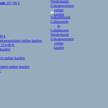
nde
267,00
€
00
€
254,00
€
€