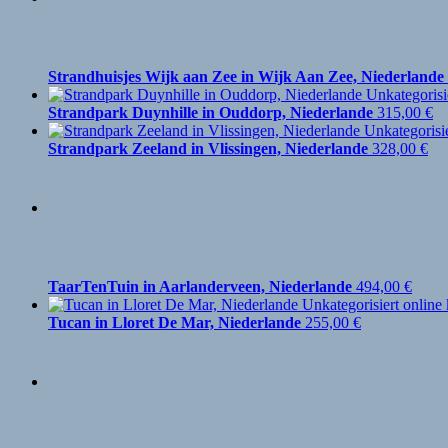
Strandhuisjes Wijk aan Zee in Wijk Aan Zee, Niederlande
Strandpark Duynhille in Ouddorp, Niederlande
315,00
€
Strandpark Zeeland in Vlissingen, Niederlande
328,00
€
TaarTenTuin in Aarlanderveen, Niederlande
494,00
€
Tucan in Lloret De Mar, Niederlande
255,00
€