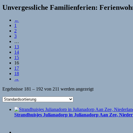
Unvergessliche Familienferien: Ferienwoh
←
1
2
3
…
13
14
15
16
17
18
→
Ergebnisse 181 – 192 von 211 werden angezeigt
Strandhuisjes Julianadorp in Julianadorp Aan Zee, Niede