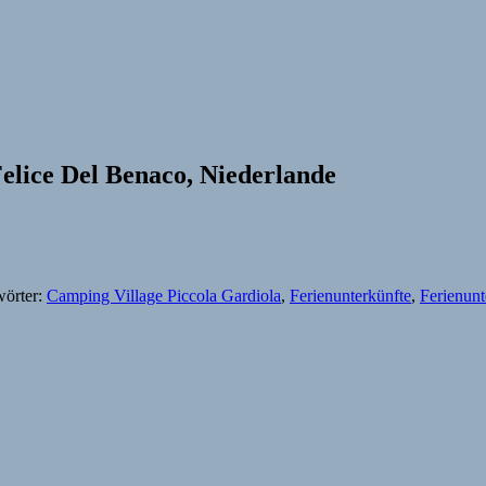
elice Del Benaco, Niederlande
wörter:
Camping Village Piccola Gardiola
,
Ferienunterkünfte
,
Ferienunt