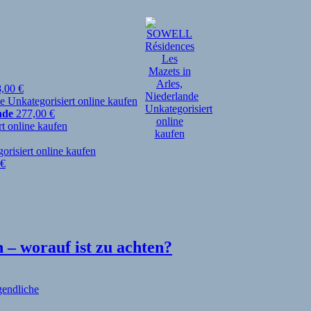
8,00
€
nde
277,00
€
€
– worauf ist zu achten?