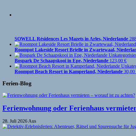
SOWELL Résidences Les Mazets in Arles, Niederlande
28
Roompot Lakeside Resort Brielle in Zwartewaal, Niederla
Bospark De Schaapskooi in Epe, Niederlande
123,00
€
Roompot Beach Resort in Kamperland, Niederlande
30,00
Ferien-Blog
Ferienwohnung oder Ferienhaus vermieten 
28. Juli 2026
Aus