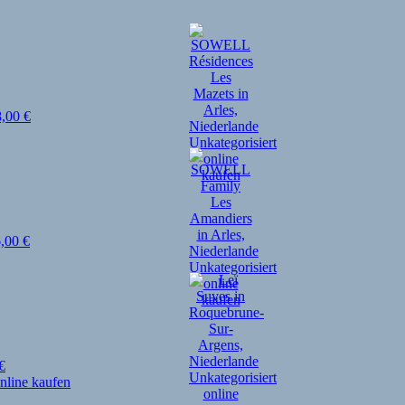
8,00
€
6,00
€
€