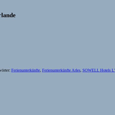
rlande
wörter:
Ferienunterkünfte
,
Ferienunterkünfte Arles
,
SOWELL Hotels L'O