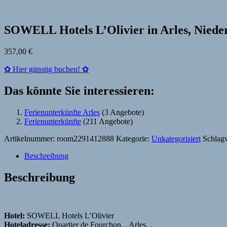
SOWELL Hotels L’Olivier in Arles, Niede
357,00
€
✿ Hier günstig buchen! ✿
Das könnte Sie interessieren:
Ferienunterkünfte Arles
(3 Angebote)
Ferienunterkünfte
(211 Angebote)
Artikelnummer:
room2291412888
Kategorie:
Unkategorisiert
Schlag
Beschreibung
Beschreibung
Hotel:
SOWELL Hotels L’Olivier
Hoteladresse:
Quartier de Fourchon, , Arles, ,