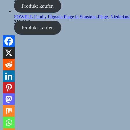
306,00
€
Produkt kaufen
SOWELL Family Pignada Plage in Soustons-Plage, Niederlan
353,00
€
Produkt kaufen