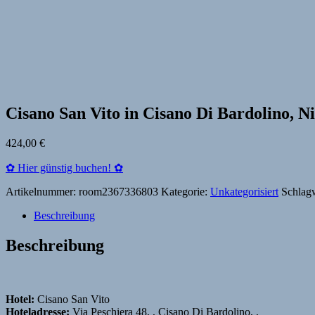
Cisano San Vito in Cisano Di Bardolino, N
424,00
€
✿ Hier günstig buchen! ✿
Artikelnummer:
room2367336803
Kategorie:
Unkategorisiert
Schlag
Beschreibung
Beschreibung
Hotel:
Cisano San Vito
Hoteladresse:
Via Peschiera 48, , Cisano Di Bardolino, ,