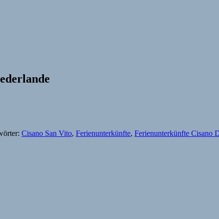
iederlande
wörter:
Cisano San Vito
,
Ferienunterkünfte
,
Ferienunterkünfte Cisano 