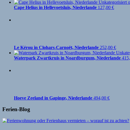
Cape Helius in Hellevoetsluis, Niederlande
127,00
€
Le Kérou in Clohars-Carnoët, Niederlande
252,00
€
Waterpark Zwartkruis in Noardburgum, Niederlande
415
Hoeve Zeeland in Gapinge, Niederlande
494,00
€
Ferien-Blog