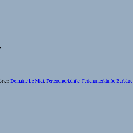
e
rter:
Domaine Le Midi
,
Ferienunterkünfte
,
Ferienunterkünfte Barbâtre