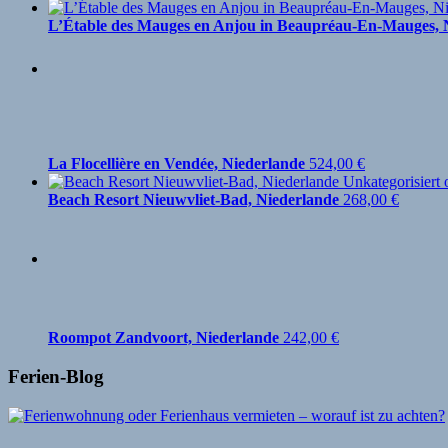
L’Étable des Mauges en Anjou in Beaupréau-En-Mauges, 
La Flocellière en Vendée, Niederlande
524,00
€
Beach Resort Nieuwvliet-Bad, Niederlande
268,00
€
Roompot Zandvoort, Niederlande
242,00
€
Ferien-Blog