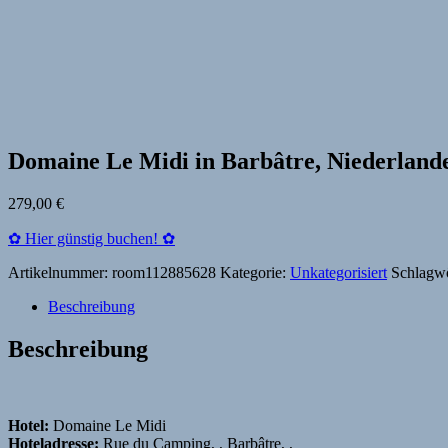
Domaine Le Midi in Barbâtre, Niederland
279,00
€
✿ Hier günstig buchen! ✿
Artikelnummer:
room112885628
Kategorie:
Unkategorisiert
Schlagwö
Beschreibung
Beschreibung
Hotel:
Domaine Le Midi
Hoteladresse:
Rue du Camping, , Barbâtre, ,